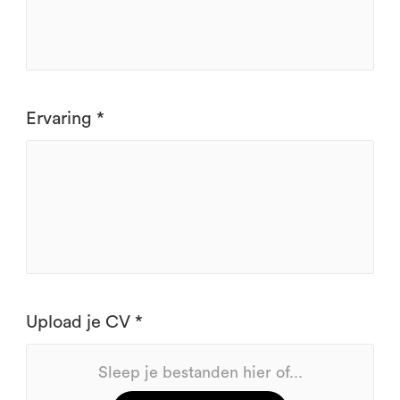
Ervaring *
Upload je CV *
Sleep je bestanden hier of...